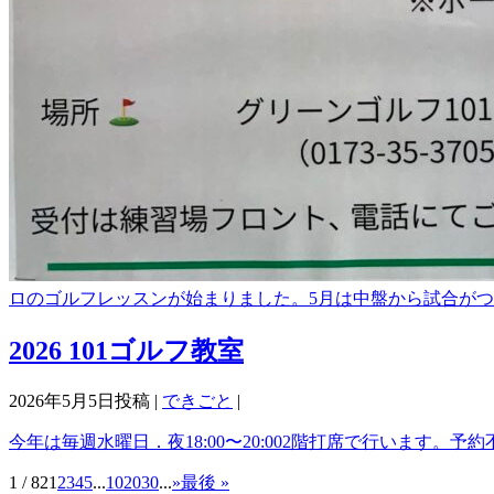
ロのゴルフレッスンが始まりました。5月は中盤から試合が
2026 101ゴルフ教室
2026年5月5日投稿 |
できごと
|
今年は毎週水曜日．夜18:00〜20:002階打席で行います
1 / 82
1
2
3
4
5
...
10
20
30
...
»
最後 »