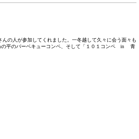
さんの人が参加してくれました。一冬越して久々に会う面々も
の平のバーベキューコンペ、そして「１０１コンペ in 青