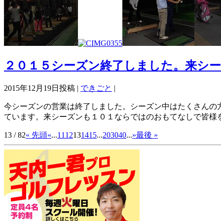
２０１５シーズン終了しました。来シ
2015年12月19日投稿 |
できごと
|
今シーズンの営業は終了しました。シーズン中はたくさんの
ています。来シーズンも１０１ならではのおもてなしで皆様
13 / 82
« 先頭
«
...
11
12
13
14
15
...
20
30
40
...
»
最後 »