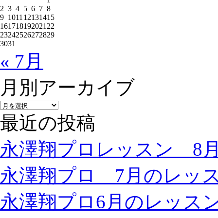
2
3
4
5
6
7
8
9
10
11
12
13
14
15
16
17
18
19
20
21
22
23
24
25
26
27
28
29
30
31
« 7月
月別アーカイブ
最近の投稿
永澤翔プロレッスン 8
永澤翔プロ 7月のレッ
永澤翔プロ6月のレッス