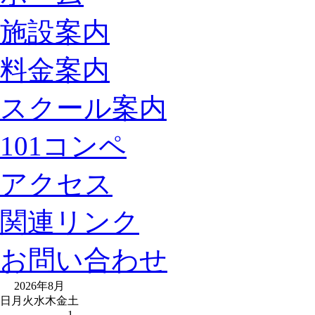
施設案内
料金案内
スクール案内
101コンペ
アクセス
関連リンク
お問い合わせ
2026年8月
日
月
火
水
木
金
土
1